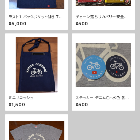
ラスト１ バックポケット付き Tシ
チェーン落ちリカバリー安全祈
ャツ ネイビー M
願キーホルダー
¥5,000
¥500
ミニサコッシュ
ステッカー デニム色・水色 各１
枚
¥1,500
¥500